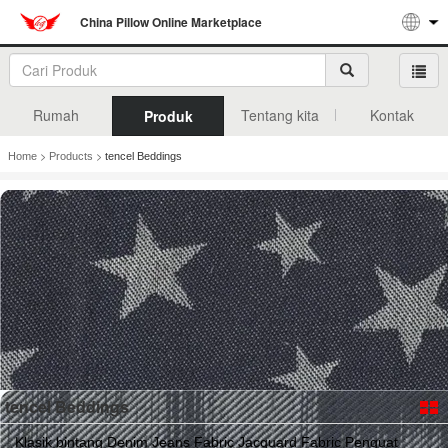
China Pillow Online Marketplace
Rumah
Tentang kita
Kontak
Produk
>
>
Home
Products
tencel Beddings
tencel Beddings
Klasik bintang Denim Jeans Fabric Jacquard Fabric Penguat