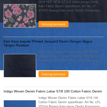
2016 HOT NEW STYLE indah bunga Cetak
Kain Fabric Denim spesifikasi: Art No. LY-
010VD Barang Kain tenun Denim Komposisi
100% Kapas Konstruksi 12 * 12 67 * 54 Lebar
57/58 " Berat 7oz warna Warna apapun desain
...
Hubungi pemasok
Kain Kaos populer Printed Jacquard Denim Dengan Bagus
Tangan Rasakan
Kain Kaos populer Printed Jacquard Denim
Dengan Bagus Tangan Rasakan Deskripsi: 1.
Ekspor ke Amerika Serikat, Eropa dan pasar
Amerika Selatan 2. Tangan merasa sangat
bagus. 3. item Sangat menjalankan kemeja
dan ...
Hubungi pemasok
Indigo Woven Denim Fabric Lebar 57/8 100 Cotton Fabric Denim
Indigo Woven Denim Fabric Lebar 57/8 100
Cotton Fabric Denim spesifikasi: Art No. LYL-
YE014 Barang Kain tenun Denim Komposisi