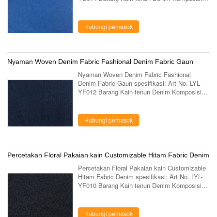
100% Kapas Konstruksi Lebar 57/58 " Berat
warna Warna apapun desain desain yang sama
...
Hubungi pemasok
Nyaman Woven Denim Fabric Fashional Denim Fabric Gaun
Nyaman Woven Denim Fabric Fashional
Denim Fabric Gaun spesifikasi: Art No. LYL-
YF012 Barang Kain tenun Denim Komposisi
100% Kapas Konstruksi 32 * 32 Lebar 57/58 "
Berat warna Warna apapun desain desain yang
...
Hubungi pemasok
Percetakan Floral Pakaian kain Customizable Hitam Fabric Denim
Percetakan Floral Pakaian kain Customizable
Hitam Fabric Denim spesifikasi: Art No. LYL-
YF010 Barang Kain tenun Denim Komposisi
Konstruksi 32 * 32 Lebar 57/58 " Berat warna
Warna apapun desain desain yang sama ...
Hubungi pemasok