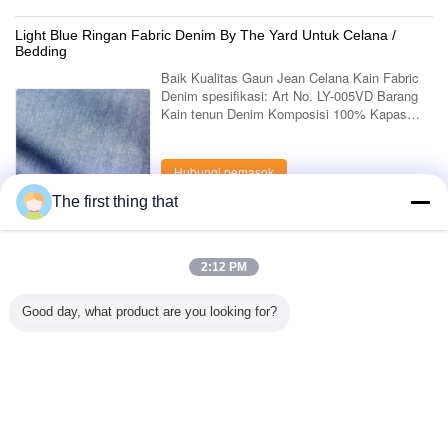
Light Blue Ringan Fabric Denim By The Yard Untuk Celana /
Bedding
Baik Kualitas Gaun Jean Celana Kain Fabric
Denim spesifikasi: Art No. LY-005VD Barang
Kain tenun Denim Komposisi 100% Kapas
Konstruksi 10 + 7.5 + 7 * 10 + 7 67 * 50 Lebar
57/58 " Berat 9.8OZ warna Warna apapun ...
Hubungi pemasok
The first thing that
1 / 3
2:12 PM
Lihat semua produk >
Good day, what product are you looking for?
Hubungi kami
Mr. Mark