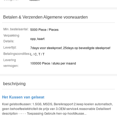
Betalen & Verzenden Algemene voorwaarden
Min. bestelaantal:
5000 Piece / Pieces
Verpakking
opp, kaart
Details:
Levertijd:
7days voor steekproef, 25days op bevestigde steekproef
Betalingscondities:
L / C, T / T
Levering
100000 Piece / stuks per maand
vermogen:
beschrijving
Het Kussen van gelseat
Koel gelstootkussen: 1.SGS, MSDS, Bereikrapport 2.keep koelen automatisch,
geen behoefteelektriciteit de prijs van 3.OEM service4.reasonable Detailleert
descripiton - -- - - Toepassing Gebruik-hen-op-hoofdkusse...