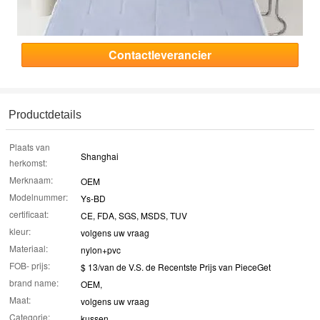
Contactleverancier
Productdetails
Plaats van
Shanghai
herkomst:
Merknaam:
OEM
Modelnummer:
Ys-BD
certificaat:
CE, FDA, SGS, MSDS, TUV
kleur:
volgens uw vraag
Materiaal:
nylon+pvc
FOB- prijs:
$ 13/van de V.S. de Recentste Prijs van PieceGet
brand name:
OEM,
Maat:
volgens uw vraag
Categorie:
kussen