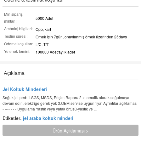
Min sipariş
5000 Adet
miktarı:
Ambalaj bilgileri:
Opp, kart
Teslim süresi:
Örnek için 7gün, onaylanmış örnek üzerinden 25days
Ödeme koşulları:
L/C, T/T
Yetenek temini:
100000 Adet/aylık adet
Açıklama
Jel Koltuk Minderleri
Soğuk jel ped: 1.SGS, MSDS, Erişim Raporu 2. otomatik olarak soğutmaya
devam edin, elektriğe gerek yok 3.OEM servise uygun fiyat Ayrıntılar açıklaması
- ---- - - - Uygulama Yastık veya yatak örtüsü-yastık ve ...
Etiketler:
jel araba koltuk minderi
Ürün Açıklaması >