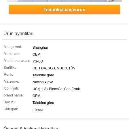
Tedarikçi başvurun
Ürün ayrıntıları
Menşe yeri:
Shanghai
Marka adı:
OEM
Model numarası:
YS-BD
Sertifika:
CE, FDA, SGS, MSDS, TÜV
Renk:
Talebine göre
Malzeme:
Naylon + pvc
fob Fiyatı:
US $ 1-3 / PieceGet Son Fiyatı
brand name:
OEM,
Boyutu:
Talebine göre
Kategori:
minder
Ödeme & teslimat koşulları