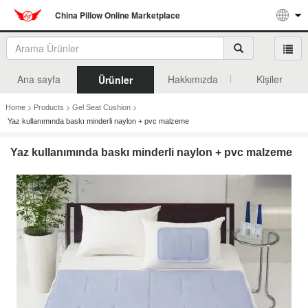
China Pillow Online Marketplace
Ana sayfa
Hakkımızda
Kişiler
Ürünler
>
>
>
Home
Products
Gel Seat Cushion
Yaz kullanımında baskı minderli naylon + pvc malzeme
Yaz kullanımında baskı minderli naylon + pvc malzeme