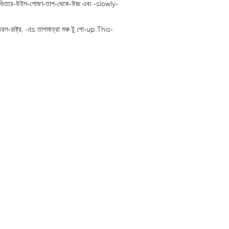
দান-ভিতরে-উইল-শোষণ-তাপ-থেকে-উচ্চ এবং -slowly-
রাষ্ট্র, -its তাপমাত্রা শুরু টু গো-up.This-