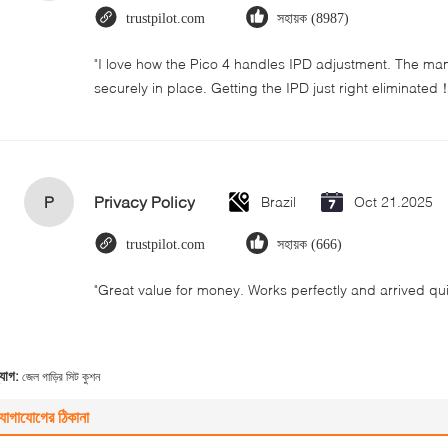
trustpilot.com
সহায়ক (8987)
"I love how the Pico 4 handles IPD adjustment. The manua
securely in place. Getting the IPD just right eliminated
P
Privacy Policy
Brazil
Oct 21.2025
trustpilot.com
সহায়ক (666)
"Great value for money. Works perfectly and arrived quick
্যাগ:
জেল গাড়ির সিট কুশন
োগাযোগের ঠিকানা