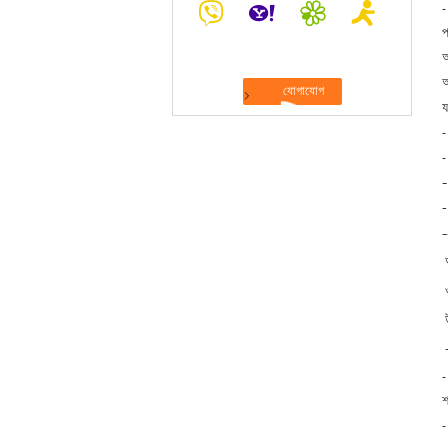
-
প
আ
অ
য
-
-
-
-
-
শ
-