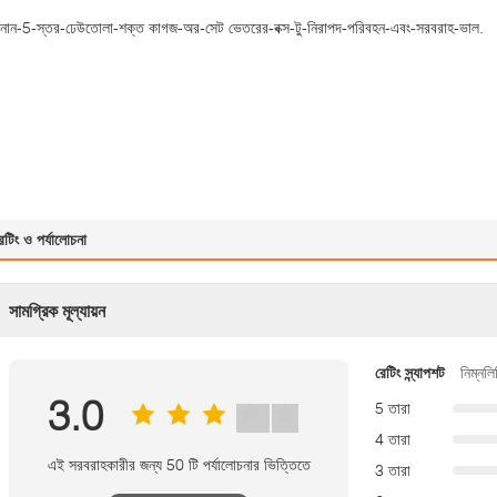
নান-5-স্তর-ঢেউতোলা-শক্ত কাগজ-অর-সেট ভেতরের-বক্স-টু-নিরাপদ-পরিবহন-এবং-সরবরাহ-ভাল.
েটিং ও পর্যালোচনা
সামগ্রিক মূল্যায়ন
রেটিং স্ন্যাপশট
নিম্নলি
3.0
5 তারা
4 তারা
এই সরবরাহকারীর জন্য 50 টি পর্যালোচনার ভিত্তিতে
3 তারা