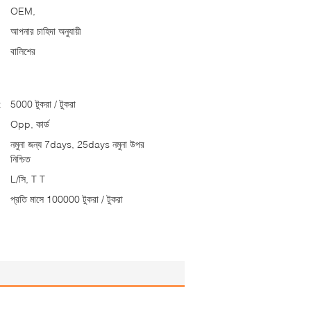
OEM,
আপনার চাহিদা অনুযায়ী
বালিশের
:
5000 টুকরা / টুকরা
Opp, কার্ড
নমুনা জন্য 7days, 25days নমুনা উপর
নিশ্চিত
L/সি, T T
প্রতি মাসে 100000 টুকরা / টুকরা