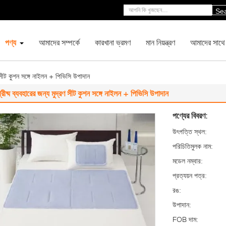
Se
পণ্য
আমাদের সম্পর্কে
কারখানা ভ্রমণ
মান নিয়ন্ত্রণ
আমাদের সাথে
রণ সীট কুশন সঙ্গে নাইলন + পিভিসি উপাদান
্রীষ্ম ব্যবহারের জন্য মুদ্রণ সীট কুশন সঙ্গে নাইলন + পিভিসি উপাদান
পণ্যের বিবরণ:
উৎপত্তি স্থল:
পরিচিতিমুলক নাম:
মডেল নম্বার:
প্রত্যয়ন পত্র:
রঙ:
উপাদান:
FOB দাম: