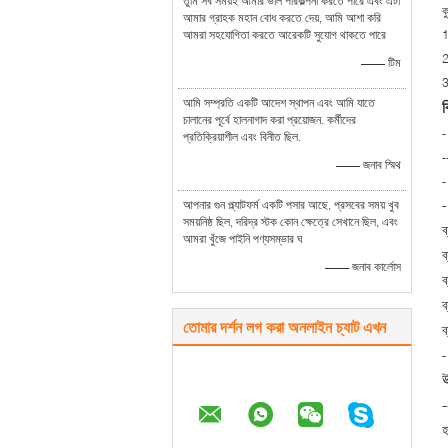
তুমি সব সময়ই আমার ভাল পরিকল্পনা করতে পারে এবং এটা
ক
আমার গ্রাহক মহান বোধ করতে দেয়, আমি আশা করি
আমরা সহযোগিতা করতে আরেকটি সুযোগ থাকতে পারে
1
2
—— টিম
3
আমি সম্প্রতি একটি আদেশ স্থাপন এবং আমি যাতে
চালানের পূর্বে হালনাগাদ করা প্রয়োজন. কর্মীদের
-
প্রতিক্রিয়াশীল এবং বিনীত ছিল.
-
—— জনাব স্মিথ
-
-
আপনার গুন প্ল্যাটফর্ম একটি পসার আছে, প্রসবের সময় খুব
সময়নিষ্ঠ ছিল, দরিদ্র স্টক কোন ক্ষেত্রে সেখানে ছিল, এবং
ব
আমরা খুঁজে পাইনি পণ্যসম্ভার ঘ
ব
—— জনাব কার্লোস
ব
ব
তোমার দর্শন লগ করা অনলাইন চ্যাট এখন
ব
-
উ
-
হ