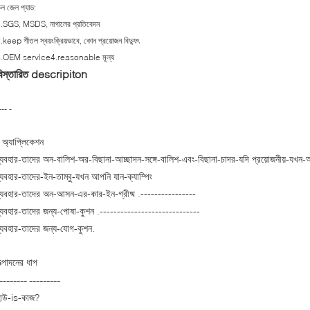
ুল জেল প্যাড:
.SGS, MSDS, নাগালের প্রতিবেদন
.keep শীতল স্বয়ংক্রিয়ভাবে, কোন প্রয়োজন বিদ্যুৎ
.OEM service4.reasonable মূল্য
বিস্তারিত descripiton
---
-
অ্যাপ্লিকেশন
্যবহার-তাদের অন-বালিশ-অর-বিছানা-আচ্ছাদন-সঙ্গে-বালিশ-এবং-বিছানা-চাদর-যদি প্রয়োজনীয়-যখন-আ
্যবহার-তাদের-ইন-তাম্বু-যখন আপনি যান-ক্যাম্পিং
্যবহার-তাদের অন-আসন-এর-কার-ইন-গ্রীষ্ম .----------------
্যবহার-তাদের জন্য-পোষা-কুশন .-----------------------------
্যবহার-তাদের জন্য-যোগ-কুশন.
ত্পাদনের ধাপ
--------
---------
াউ-is-কাজ?