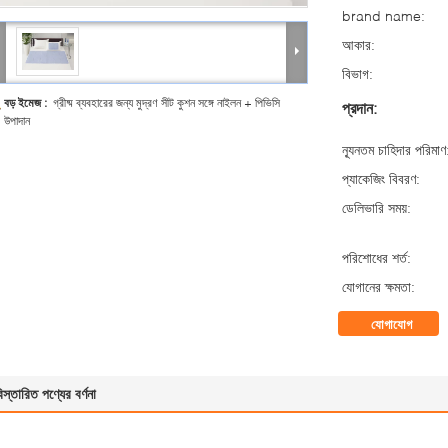
brand name:
আকার:
বিভাগ:
বড় ইমেজ :
গ্রীষ্ম ব্যবহারের জন্য মুদ্রণ সীট কুশন সঙ্গে নাইলন + পিভিসি
প্রদান:
উপাদান
ন্যূনতম চাহিদার পরিমাণ
প্যাকেজিং বিবরণ:
ডেলিভারি সময়:
পরিশোধের শর্ত:
যোগানের ক্ষমতা:
যোগাযোগ
িস্তারিত পণ্যের বর্ণনা