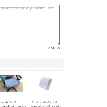
(
0
/ 3000)
 এবং কার সীট সাইজ
গাড়ির আসন কটিদেশীয় সাপোর্ট
romolecule জেল দিয়ে
উপাধান কনট্যুর মেমরি ফেনা বালিশ