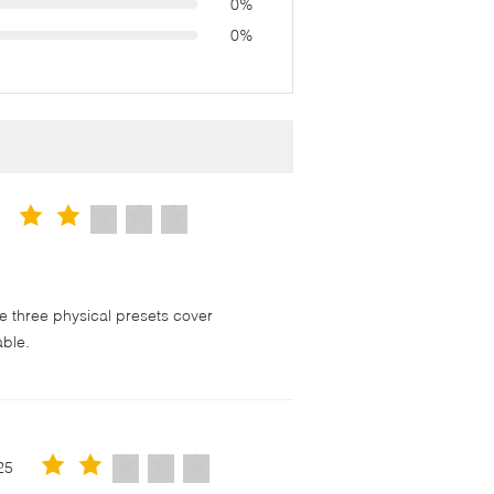
0%
0%
 three physical presets cover
able.
25