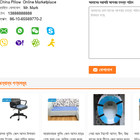
China Pillow Online Marketplace
আমাদের সরাসরি আপনার তদন্ত পাঠান
ব্যক্তি যোগাযোগ:
Mr. Mark
টেল:
13888888888
ফ্যাক্স:
86-10-65569770-2
ন্যান্য পণ্যসমূহ
্যাপক কুলিং জেল আসন উপাধান
আরামদায়ক কুলিং জেল আসন মাদুর
সেরা নরম টয়লেট আসন, নীল, উচ্চ
সফা
েয়ার ইন্ডোর, জেল গাড়ির আসন
হোম সফা এবং অফিস চেয়ার জন্য
মানের সঙ্গে শীতল জেল আসন কুশন
Mac