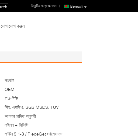
উদ্ধৃতির জন্য আবেদন
|
Bengali
arch
 যোগাযোগ করুন
সাংহাই
OEM
YS-বিডি
সিই, এফডিএ, SGS MSDS, TUV
আপনার চাহিদা অনুযায়ী
নাইলন + পিভিসি
মার্কিন $ 1-3 / PieceGet সর্বশেষ দাম