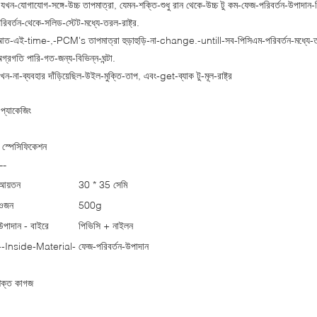
যখন-যোগাযোগ-সঙ্গে-উচ্চ তাপমাত্রা, যেমন-শক্তি-শুধু রান থেকে-উচ্চ টু কম-ফেজ-পরিবর্তন-উপা
রিবর্তন-থেকে-সলিড-স্টেট-মধ্যে-তরল-রাষ্ট্র.
ত-এই-time-,-PCM's তাপমাত্রা হুড়াহুড়ি-না-change.-untill-সব-পিসিএম-পরিবর্তন-মধ্যে-তরল-
গ্রগতি পারি-গত-জন্য-বিভিন্ন-ঘন্টা.
খন-না-ব্যবহার দাঁড়িয়েছিল-উইল-মুক্তি-তাপ, এবং-get-ব্যাক টু-মূল-রাষ্ট্র
প্যাকেজিং
-
স্পেসিফিকেশন
--
আয়তন
30 * 35 সেমি
ওজন
500g
উপাদান - বাইরে
পিভিসি + নাইলন
--Inside-Material-
ফেজ-পরিবর্তন-উপাদান
ক্ত কাগজ