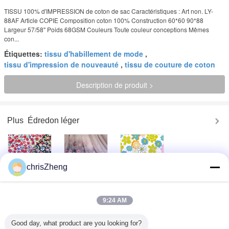
TISSU 100% d'IMPRESSION de coton de sac Caractéristiques : Art non. LY-
88AF Article COPIE Composition coton 100% Construction 60*60 90*88
Largeur 57/58" Poids 68GSM Couleurs Toute couleur conceptions Mêmes
con...
Étiquettes:
tissu d'habillement de mode
,
tissu d'impression de nouveauté
,
tissu de couture de coton
Description de produit >
Plus
Édredon léger
chrisZheng
Beau tissu floral
La coutume
Tissu 100% de
d'impression de
géniale de
l'ameublement de
coton par la cour
rideau/parapluie a
tissus imprimé par
60*60 90*88
imprimé le tissu
coutume élégante
9:24 AM
floral
de coton
d'habillement de
tissus
Matériel 100% de
Tissu imprimé par
Tissu
Good day, what product are you looking for?
coton de tissu de
coutume florale
contemporain