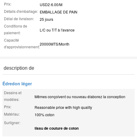
Prix:
USD2-6.00/M
Détails d'emballage:
EMBALLAGE DE PAIN
Délai de livraison:
25 jours
Conditions de
L/C ou T/T à l'avance
paiement:
Capacité
20000MTS/Month
d'approvisionnement:
description de
Édredon léger
Dessins et
Mêmes conçoivent ou nouveau élaborez la conception
modèles:
Prix:
Reasonable price with high quality
Matériau:
100% coton
Surligner:
tissu de couture de coton