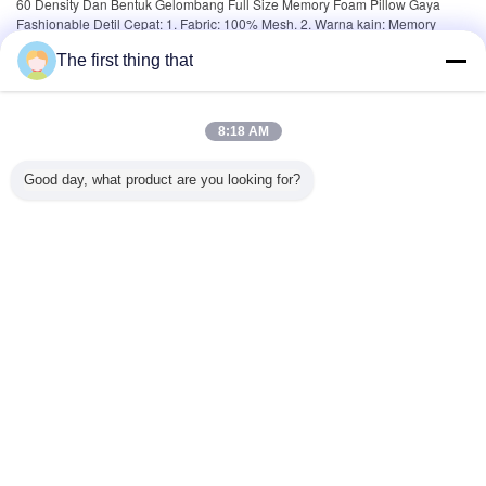
60 Density Dan Bentuk Gelombang Full Size Memory Foam Pillow Gaya
Fashionable Detil Cepat: 1. Fabric: 100% Mesh. 2. Warna kain: Memory
Foam kain. 3. Dimensi: 50 * 30 * 9 / 7cm atau dimensi lain kustom bisa. 4. ...
The first thing that
Tag:
bantal busa memori ukuran king
8:18 AM
Deskripsi Produk >
Good day, what product are you looking for?
Lebih
Full Size Memory Foam Pillow
Populer
Popule
Indah
Cotton
Cotton
Cotton
Durable
nyaman /
Jacquard
Jacqu
Jacquard
Polyester
Rumah
|
Tentang kita
|
Hubungi kami
Penguat
Tampilan desktop
Pengu
Kain
Unik
Copyright © 2015 - 2026 softmemoryfoampillow.com.