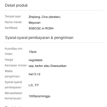
Detail produk
Tempat asal:
Zhejiang, Cina (daratan)
Nama merek:
Mayucan
Sertifikasi:
SGSCQC or ROSH
Syarat-syarat pembayaran & pengiriman
Kuantitas min
10pcs
Order:
Harga:
negotiable
Kemasan rincian:
opp, karton atau Disesuaikan
Waktu
hari 5-12
pengiriman:
Syarat-syarat
L/C, T/T
pembayaran:
Menyediakan
1000pcs/minggu
kemampuan: