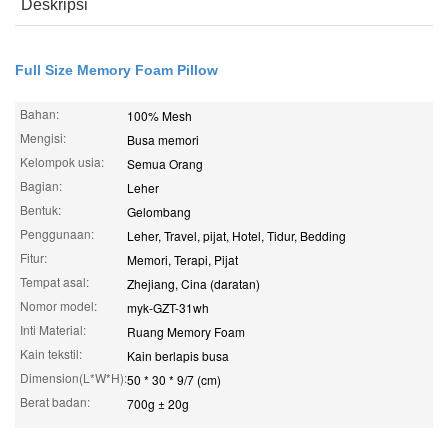
Deskripsi
Full Size Memory Foam Pillow
Bahan:
100% Mesh
Mengisi:
Busa memori
Kelompok usia:
Semua Orang
Bagian:
Leher
Bentuk:
Gelombang
Penggunaan:
Leher, Travel, pijat, Hotel, Tidur, Bedding
Fitur:
Memori, Terapi, Pijat
Tempat asal:
Zhejiang, Cina (daratan)
Nomor model:
myk-GZT-31wh
Inti Material:
Ruang Memory Foam
Kain tekstil:
Kain berlapis busa
Dimension(L*W*H):
50 * 30 * 9/7 (cm)
Berat badan:
700g ± 20g