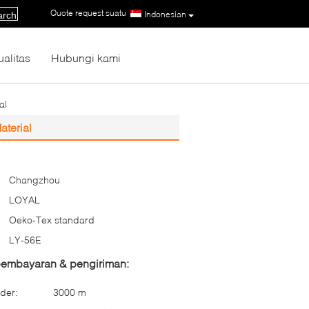
Quote request suatu
|
Indonesian
arch
ualitas
Hubungi kami
al
aterial
Changzhou
LOYAL
Oeko-Tex standard
LY-56E
 pembayaran & pengiriman:
der:
3000 m