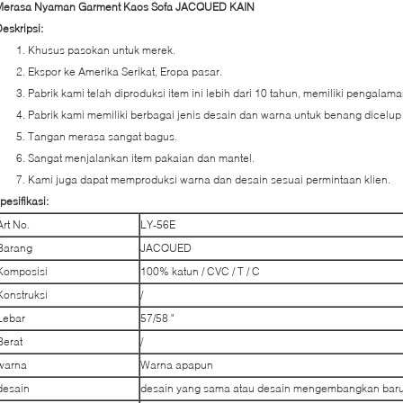
Merasa Nyaman Garment Kaos Sofa JACQUED KAIN
eskripsi:
1. Khusus pasokan untuk merek.
2. Ekspor ke Amerika Serikat, Eropa pasar.
3. Pabrik kami telah diproduksi item ini lebih dari 10 tahun, memiliki pengalam
4. Pabrik kami memiliki berbagai jenis desain dan warna untuk benang dicelup p
5. Tangan merasa sangat bagus.
6. Sangat menjalankan item pakaian dan mantel.
7. Kami juga dapat memproduksi warna dan desain sesuai permintaan klien.
pesifikasi:
Art No.
LY-56E
Barang
JACQUED
Komposisi
100% katun / CVC / T / C
Konstruksi
/
Lebar
57/58 "
Berat
/
warna
Warna apapun
desain
desain yang sama atau desain mengembangkan bar