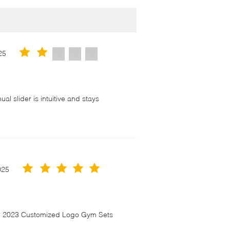
25
l slider is intuitive and stays
！
025
en 2023 Customized Logo Gym Sets