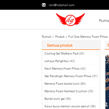
roni@hotamail.com
Ruma
Rumah
Produk
Full Size Memory Foam Pillow
Semua produk
Cooling Gel Mattress Pad
(25)
cahaya Penghibur
(42)
Kecil Memory Foam Pillow
(42)
Gel Pendingin Memory Foam Pillow
(37)
Memory Foam bantal kursi
(80)
Memory Foam Kembali Cushion
(23)
Bantal kursi gel
(35)
Kasur busa memori ukuran penuh
(36)