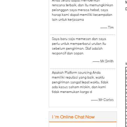
Anda selalu dapat memberikan
rencana terbaik, dan itu memungkinkan
D
pelanggan saya merasa hebat, saya
harap kami dapat memiliki kesempatan
lain untuk kerjasama
—— Tim
Saya baru saja memesan dan saya
perlu untuk memperbarui urutan itu
sebelum pengiriman. Staf adalah
responsif dan sopan.
—— Mr.Smith
s
Apakah Platform sourcing Anda
memiliki reputasi yang baik, waktu
pengiriman sangat tepat waktu, tidak
ada kasus saham miskin, dan kami
tidak menemukan kargo d
—— Mr Carlos
I 'm Online Chat Now