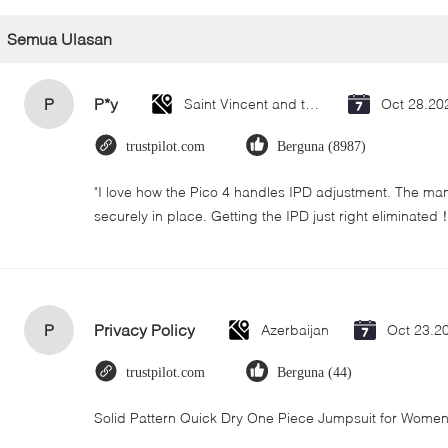
Semua Ulasan
P
P*y
Saint Vincent and the Grenadines
Oct 28.20
trustpilot.com
Berguna (8987)
"I love how the Pico 4 handles IPD adjustment. The manua
securely in place. Getting the IPD just right eliminated
P
Privacy Policy
Azerbaijan
Oct 23.2
trustpilot.com
Berguna (44)
Solid Pattern Quick Dry One Piece Jumpsuit for Wom