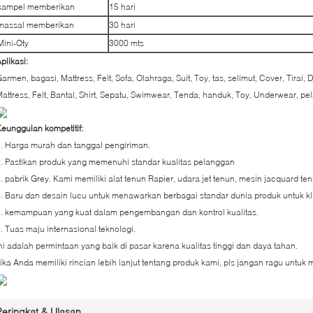
sampel memberikan
15 hari
massal memberikan
30 hari
Mini-Qty
3000 mts
plikasi:
armen, bagasi, Mattress, Felt, Sofa, Olahraga, Suit, Toy, tas, selimut, Cover, Tirai, D
attress, Felt, Bantal, Shirt, Sepatu, Swimwear, Tenda, handuk, Toy, Underwear, pe
eunggulan kompetitif:
. Harga murah dan tanggal pengiriman.
. Pastikan produk yang memenuhi standar kualitas pelanggan
. pabrik Grey. Kami memiliki alat tenun Rapier, udara jet tenun, mesin jacquard ten
. Baru dan desain lucu untuk menawarkan berbagai standar dunia produk untuk kli
. kemampuan yang kuat dalam pengembangan dan kontrol kualitas.
. Tuas maju internasional teknologi.
ni adalah permintaan yang baik di pasar karena kualitas tinggi dan daya tahan.
ika Anda memiliki rincian lebih lanjut tentang produk kami, pls jangan ragu untu
Peringkat & Ulasan