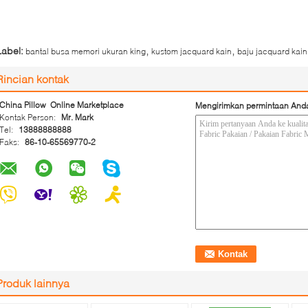
,
,
Label:
bantal busa memori ukuran king
kustom jacquard kain
baju jacquard kain
Rincian kontak
China Pillow Online Marketplace
Mengirimkan permintaan And
Kontak Person:
Mr. Mark
Tel:
13888888888
Faks:
86-10-65569770-2
Produk lainnya