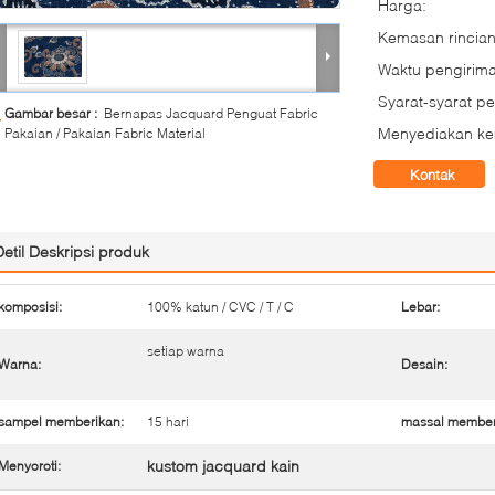
Harga:
Kemasan rincian
Waktu pengirima
Syarat-syarat p
Gambar besar :
Bernapas Jacquard Penguat Fabric
Menyediakan k
Pakaian / Pakaian Fabric Material
Kontak
Detil Deskripsi produk
komposisi:
100% katun / CVC / T / C
Lebar:
setiap warna
Warna:
Desain:
sampel memberikan:
15 hari
massal member
kustom jacquard kain
Menyoroti: