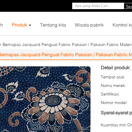
Se
h
Produk
Tentang kita
Wisata pabrik
Kontrol k
Bernapas Jacquard Penguat Fabric Pakaian / Pakaian Fabric Materi
Bernapas Jacquard Penguat Fabric Pakaian / Pakaian Fabric M
Detail produk:
Tempat asal:
Nama merek:
Sertifikasi:
Nomor model:
Syarat-syarat
Kuantitas min Or