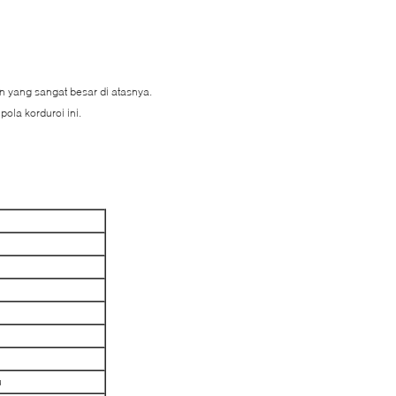
an yang sangat besar di atasnya.
ola korduroi ini.
u