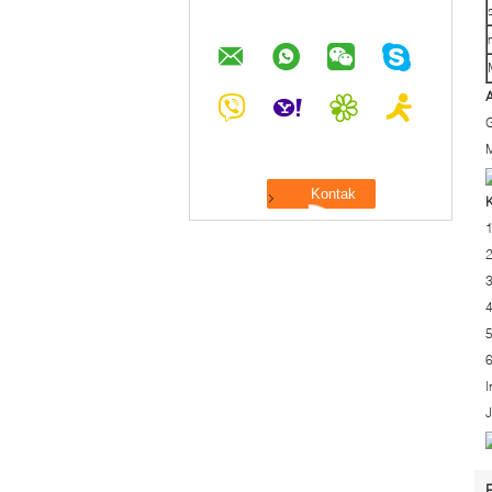
A
G
M
K
1
2
3
4
5
6
I
J