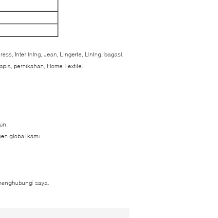
ress, Interlining, Jean, Lingerie, Lining, bagasi,
lapis, pernikahan, Home Textile.
un.
en global kami.
k menghubungi saya.