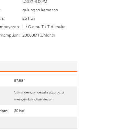
USD2-6.00/M
:
gulungan kemasan
n:
25 hari
embayaran:
L / C atau T / T di muka
emampuan:
20000MTS/Month
57/58 "
Sama dengan desain atau baru
mengembangkan desain
ikan:
30 hari